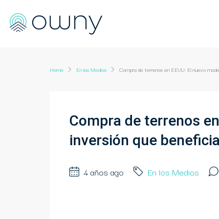
Home
En los Medios
Compra de terrenos en EEUU: El nuevo modelo 
Compra de terrenos en
inversión que beneficia
4 años ago
En los Medios