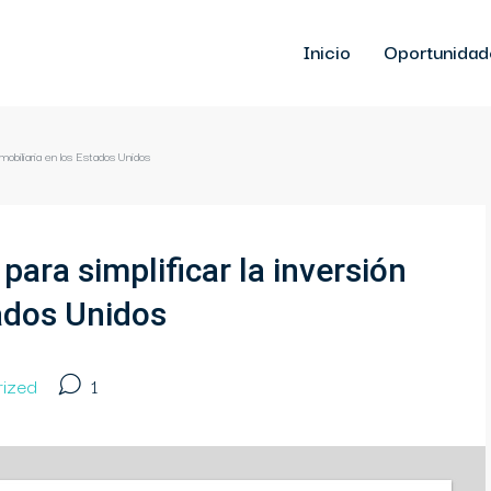
Inicio
Oportunidad
nmobiliaria en los Estados Unidos
ara simplificar la inversión
tados Unidos
rized
1