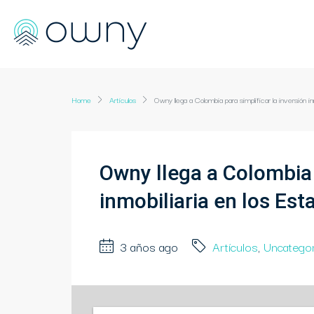
Home
Artículos
Owny llega a Colombia para simplificar la inversión i
Owny llega a Colombia p
inmobiliaria en los Es
3 años ago
Artículos
,
Uncatego